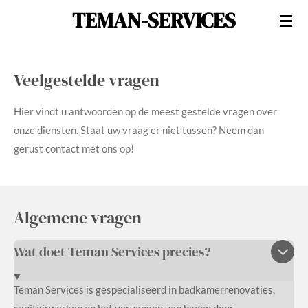
TEMAN-SERVICES
Ga
direct
naar
de
Veelgestelde vragen
hoofdinhoud
Hier vindt u antwoorden op de meest gestelde vragen over
onze diensten. Staat uw vraag er niet tussen? Neem dan
gerust contact met ons op!
Algemene vragen
Wat doet Teman Services precies?
Teman Services is gespecialiseerd in badkamerrenovaties,
sanitairwerken en het vervangen van baden door