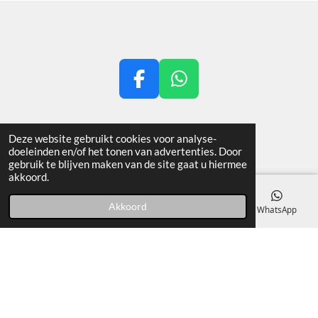
F
W
a
h
c
a
© 2021 - 2026 Teman-Services
Deze website gebruikt cookies voor analyse-
e
t
doeleinden en/of het tonen van advertenties. Door
b
s
gebruik te blijven maken van de site gaat u hiermee
akkoord.
o
A
o
p
Akkoord
E-mailadres
Telefoonnummer
Kaart
WhatsApp
k
p